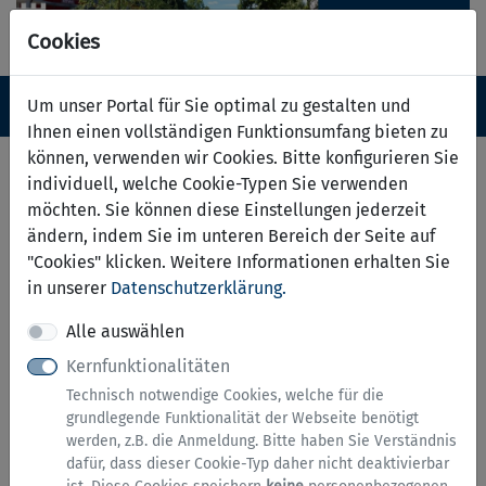
Cookies
Navigation ein-/ausblenden
Anm
Um unser Portal für Sie optimal zu gestalten und
Menü
Ihnen einen vollständigen Funktionsumfang bieten zu
können, verwenden wir Cookies. Bitte konfigurieren Sie
Wasserzähler Garten
individuell, welche Cookie-Typen Sie verwenden
möchten. Sie können diese Einstellungen jederzeit
Hinweise zu diesem Service
ändern, indem Sie im unteren Bereich der Seite auf
"Cookies" klicken. Weitere Informationen erhalten Sie
in unserer
Datenschutzerklärung.
Wenn Sie Leitungswasser zur
Gartenbewässerung oder zum Rasensprengen
Alle auswählen
nutzen, versickert es im Boden statt in der
Kernfunktionalitäten
Kanalisation und verursacht keine
Technisch notwendige Cookies, welche für die
Abwasserkosten.
grundlegende Funktionalität der Webseite benötigt
werden, z.B. die Anmeldung. Bitte haben Sie Verständnis
Mit einem Gartenwasserzähler kann genau
dafür, dass dieser Cookie-Typ daher nicht deaktivierbar
dieses Wasser gemessen und nachher von der