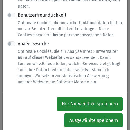
ist. Diese Cookies speichern
keine
personenbezogenen
gesamten gelieferten Wassermenge abgezogen
Daten.
werden, um den echten Abwasseranteil zu
Benutzerfreundlichkeit
ermitteln.
Optionale Cookies, die nützliche Funktionalitäten bieten,
um zur Benutzerfreundlichkeit beizutragen. Diese
Einen neu installierten Wasserzähler für die
Cookies speichern
keine
personenbezogenen Daten.
Gartenbewässerung können Sie der Stadt
Analysezwecke
Menden mit einem Klick auf den untenstehenden
Button
„Dienst starten“
direkt online melden.
Optionale Cookies, die zur Analyse Ihres Surfverhalten
nur auf dieser Webseite
verwendet werden. Damit
Wenn Sie den Wasserzähler für die
können wir z.B. feststellen, welche Services viel gefragt
sind. Ihre Daten bleiben dabei selbstverständlich
Gartenbewässerung bereits gemeldet haben,
anonym. Wir setzen zur statistischen Auswertung
können Sie die jeweils aktuellen Zählerstände
unserer Website die Software Matomo ein.
dieses Wasserzählers bis zum 31.03. des
nachfolgenden Jahres online an die Stadt
Menden melden, damit eine Berücksichtigung in
Nur Notwendige speichern
der Jahresabrechnung erfolgen kann.
Meldung
Wasserschwundmenge
Ausgewählte speichern