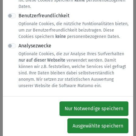
ist. Diese Cookies speichern
keine
personenbezogenen
Daten.
Integration und Migration
Benutzerfreundlichkeit
Optionale Cookies, die nützliche Funktionalitäten bieten,
um zur Benutzerfreundlichkeit beizutragen. Diese
Integrationskarten
Cookies speichern
keine
personenbezogenen Daten.
(mehrsprachig)
Analysezwecke
Optionale Cookies, die zur Analyse Ihres Surfverhalten
Hier finden Sie eine Übersicht über diverse
nur auf dieser Webseite
verwendet werden. Damit
Hilfsangebote im Märkischen Kreis, z.B.
können wir z.B. feststellen, welche Services viel gefragt
Beratungsstellen, Hebammen, Sozialkaufhäuser,
sind. Ihre Daten bleiben dabei selbstverständlich
Studienberatungen, Tafeln und vieles mehr.
anonym. Wir setzen zur statistischen Auswertung
unserer Website die Software Matomo ein.
Ukraine - Hilfeportal
Nur Notwendige speichern
Mit dem Hilfeportal "Germany4Ukraine" bietet die
Bundesregierung ukrainischen Geflüchteten eine
Ausgewählte speichern
zentrale und vertrauenswürdige, digitale