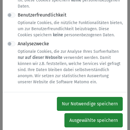
ist. Diese Cookies speichern
keine
personenbezogenen
Daten.
Aktuelles und Allgemeine
Benutzerfreundlichkeit
Services
Optionale Cookies, die nützliche Funktionalitäten bieten,
um zur Benutzerfreundlichkeit beizutragen. Diese
Bürgeranliegen, Onlinetermine, mendenGutschein...
Cookies speichern
keine
personenbezogenen Daten.
Analysezwecke
A-Z Dienstleistungen der Stadt
Optionale Cookies, die zur Analyse Ihres Surfverhalten
nur auf dieser Webseite
verwendet werden. Damit
Menden (Sauerland)
können wir z.B. feststellen, welche Services viel gefragt
sind. Ihre Daten bleiben dabei selbstverständlich
Die Stadt Menden bietet eine Vielzahl von
anonym. Wir setzen zur statistischen Auswertung
Dienstleistungen. In diesem Bereich finden Sie
unserer Website die Software Matomo ein.
detaillierte Informationen zu den verschiedensten
Themen.
Nur Notwendige speichern
Anmeldung zur Teilnahme am
Ausgewählte speichern
Stadtjubiläum 2026