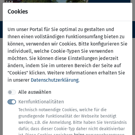
Cookies
Navigation ein-/ausblenden
Anm
Um unser Portal für Sie optimal zu gestalten und
Menü
Ihnen einen vollständigen Funktionsumfang bieten zu
können, verwenden wir Cookies. Bitte konfigurieren Sie
Antrag auf Genehmigung der
individuell, welche Cookie-Typen Sie verwenden
Beseitigung von Anlagen
möchten. Sie können diese Einstellungen jederzeit
ändern, indem Sie im unteren Bereich der Seite auf
"Cookies" klicken. Weitere Informationen erhalten Sie
Hinweise zu diesem Service
in unserer
Datenschutzerklärung.
Alle auswählen
Bei der vollständigen Beseitigung einer baulichen
Anlage kann in bestimmten Fällen ein Antrag auf
Kernfunktionalitäten
Genehmigung bei der zuständigen
Technisch notwendige Cookies, welche für die
Bauaufsichtsbehörde gestellt werden. Wird nur ein
grundlegende Funktionalität der Webseite benötigt
Teil der Anlage entfernt, handelt es sich um eine
werden, z.B. die Anmeldung. Bitte haben Sie Verständnis
genehmigungspflichtige Änderung der baulichen
dafür, dass dieser Cookie-Typ daher nicht deaktivierbar