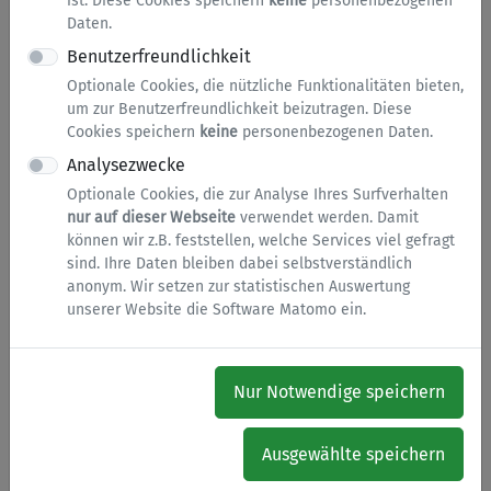
ist. Diese Cookies speichern
keine
personenbezogenen
Anlage, die ebenfalls einen entsprechenden Antrag
Daten.
erfordert.
Benutzerfreundlichkeit
Optionale Cookies, die nützliche Funktionalitäten bieten,
Hinweis zur Anmeldung
um zur Benutzerfreundlichkeit beizutragen. Diese
Cookies speichern
keine
personenbezogenen Daten.
Für die Nutzung dieses Online-Dienstes ist eine
Anmeldung mit der
BundID
oder dem
Mein
Analysezwecke
Unternehmenskonto (MUK)
erforderlich. Hilfe bei
Optionale Cookies, die zur Analyse Ihres Surfverhalten
der Registrierung oder Anmeldung mit der BundID
nur auf dieser Webseite
verwendet werden. Damit
können wir z.B. feststellen, welche Services viel gefragt
finden Sie unter
https://id.bund.de/contact
.
sind. Ihre Daten bleiben dabei selbstverständlich
Klicken Sie auf
„Dienst starten“
, um zum
anonym. Wir setzen zur statistischen Auswertung
unserer Website die Software Matomo ein.
Bauportal.NRW zu gelangen, wo Sie Ihren Antrag
online erfassen und einreichen können. Im
weiteren Verlauf des Online-Antragsverfahrens
werden Sie automatisch zur Anmeldung mit der
Nur Notwendige speichern
BundID oder dem Mein Unternehmenskonto
weitergeleitet.
Ausgewählte speichern