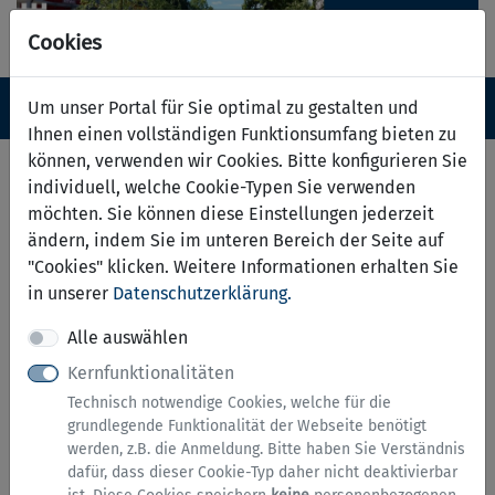
Cookies
Navigation ein-/ausblenden
Anm
Um unser Portal für Sie optimal zu gestalten und
Menü
Ihnen einen vollständigen Funktionsumfang bieten zu
können, verwenden wir Cookies. Bitte konfigurieren Sie
Ehrenamtliche Arbeit
individuell, welche Cookie-Typen Sie verwenden
möchten. Sie können diese Einstellungen jederzeit
Hinweise zu diesem Service
ändern, indem Sie im unteren Bereich der Seite auf
"Cookies" klicken. Weitere Informationen erhalten Sie
in unserer
Datenschutzerklärung.
Alle Angaben aus dem folgenden Tätigkeitsprofil
werden für die Vermittlung von ehrenamtlichen
Alle auswählen
Engagement des Bürgerbeauftragten der Stadt
Kernfunktionalitäten
Menden (Sauerland) verwendet.
Technisch notwendige Cookies, welche für die
grundlegende Funktionalität der Webseite benötigt
werden, z.B. die Anmeldung. Bitte haben Sie Verständnis
Dienst starten
dafür, dass dieser Cookie-Typ daher nicht deaktivierbar