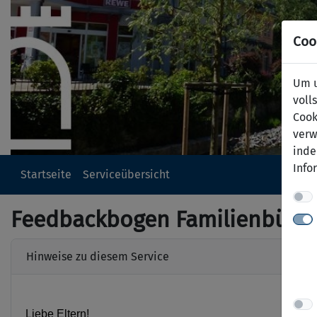
Coo
Um u
voll
Cook
verw
inde
Info
Startseite
Serviceübersicht
Feedbackbogen Familienbüro
Hinweise zu diesem Service
Liebe Eltern!