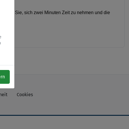
en wir Sie, sich zwei Minuten Zeit zu nehmen und die
e
h
ern
heit
Cookies