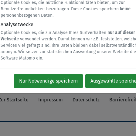
Optionale Cookies, die nützliche Funktionalitäten bieten, um zur
Benutzerfreundlichkeit beizutragen. Diese Cookies speichern
keine
en haben. Um unseren Service stetig verbessern zu können bitt
personenbezogenen Daten.
lich anonym. Ihre Meinung ist uns wichtig!
Analysezwecke
Optionale Cookies, die zur Analyse Ihres Surfverhalten
nur auf dieser
Webseite
verwendet werden. Damit können wir z.B. feststellen, welch
Services viel gefragt sind. Ihre Daten bleiben dabei selbstverständlic
anonym. Wir setzen zur statistischen Auswertung unserer Website die
Software Matomo ein.
Nur Notwendige speichern
Ausgewählte speich
Zur Startseite
Impressum
Datenschutz
Barrierefrei