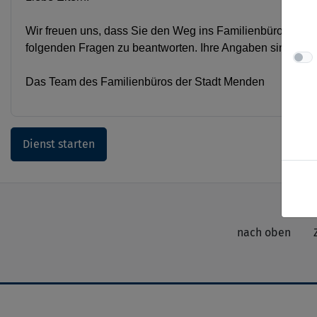
Wir freuen uns, dass Sie den Weg ins Familienbüro gefund
folgenden Fragen zu beantworten. Ihre Angaben sind natür
Das Team des Familienbüros der Stadt Menden
Dienst starten
nach oben