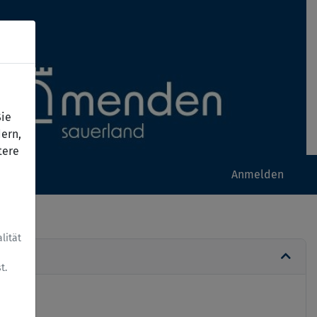
Sie
ern,
tere
Anmelden
lität
t.