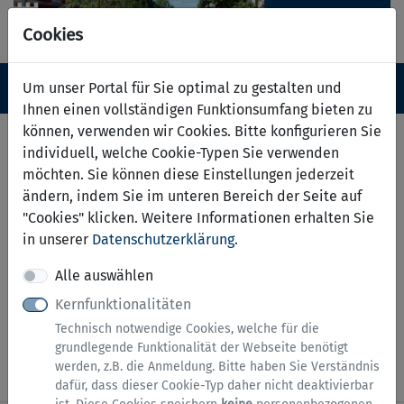
Cookies
Navigation ein-/ausblenden
Anm
Um unser Portal für Sie optimal zu gestalten und
Menü
Ihnen einen vollständigen Funktionsumfang bieten zu
können, verwenden wir Cookies. Bitte konfigurieren Sie
Anforderung von Urkunden
individuell, welche Cookie-Typen Sie verwenden
aus dem Eheregister
möchten. Sie können diese Einstellungen jederzeit
ändern, indem Sie im unteren Bereich der Seite auf
"Cookies" klicken. Weitere Informationen erhalten Sie
Anmeldung erforderlich
in unserer
Datenschutzerklärung.
Dieser Dienst steht ausschließlich natürlichen
Alle auswählen
Personen zur Verfügung. Bitte melden Sie sich mit
einem zentralen Nutzerkonto (
BundID
) an.
Kernfunktionalitäten
Technisch notwendige Cookies, welche für die
grundlegende Funktionalität der Webseite benötigt
Zur Anmeldung (siehe Hinweise)
werden, z.B. die Anmeldung. Bitte haben Sie Verständnis
dafür, dass dieser Cookie-Typ daher nicht deaktivierbar